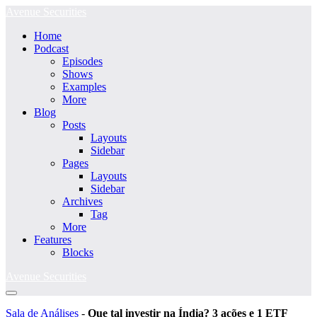
Ir
Avenue Securities
para
Home
o
Podcast
conteúdo
Episodes
Shows
Examples
More
Blog
Posts
Layouts
Sidebar
Pages
Layouts
Sidebar
Archives
Tag
More
Features
Blocks
Avenue Securities
Alternância
menu
Sala de Análises
-
Que tal investir na Índia? 3 ações e 1 ETF