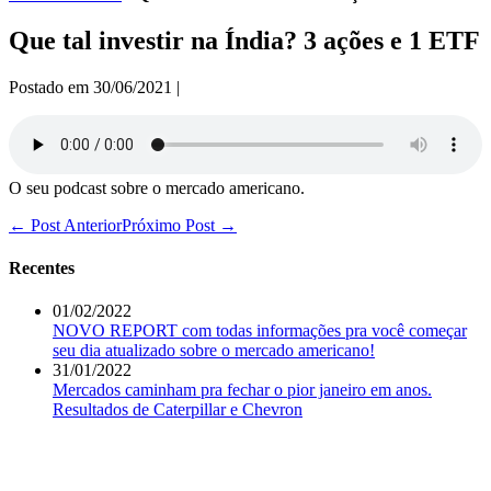
Que tal investir na Índia? 3 ações e 1 ETF
Postado em
30/06/2021
|
O seu podcast sobre o mercado americano.
Navegação
← Post Anterior
Próximo Post →
de
post
Recentes
01/02/2022
NOVO REPORT com todas informações pra você começar
seu dia atualizado sobre o mercado americano!
31/01/2022
Mercados caminham pra fechar o pior janeiro em anos.
Resultados de Caterpillar e Chevron