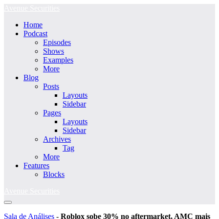
Ir
Avenue Securities
para
Home
o
Podcast
conteúdo
Episodes
Shows
Examples
More
Blog
Posts
Layouts
Sidebar
Pages
Layouts
Sidebar
Archives
Tag
More
Features
Blocks
Avenue Securities
Alternância
menu
Sala de Análises
-
Roblox sobe 30% no aftermarket, AMC mais