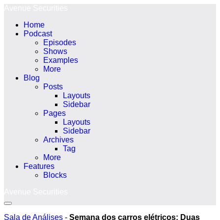
Ir
Avenue Securities
para
Home
o
Podcast
conteúdo
Episodes
Shows
Examples
More
Blog
Posts
Layouts
Sidebar
Pages
Layouts
Sidebar
Archives
Tag
More
Features
Blocks
Avenue Securities
Alternância
menu
Sala de Análises
-
Semana dos carros elétricos: Duas