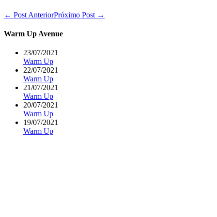
Navegação
← Post Anterior
Próximo Post →
de
post
Warm Up Avenue
23/07/2021
Warm Up
22/07/2021
Warm Up
21/07/2021
Warm Up
20/07/2021
Warm Up
19/07/2021
Warm Up