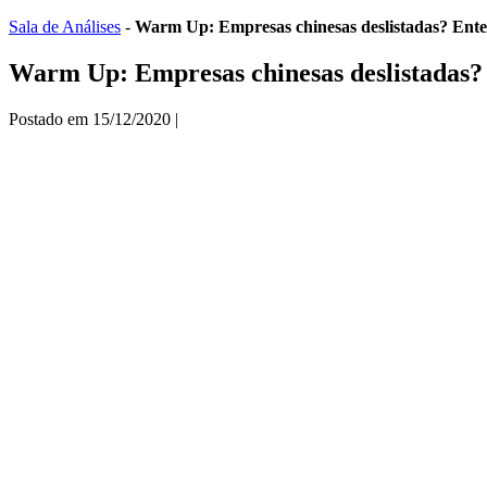
Ir
Sala de Análises
-
Warm Up: Empresas chinesas deslistadas? Ent
para
o
Warm Up: Empresas chinesas deslistadas?
conteúdo
Postado em
15/12/2020
|