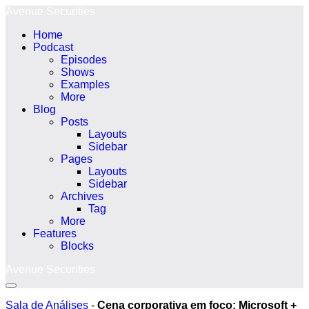
Ir
Avenue Securities
para
Home
o
Podcast
conteúdo
Episodes
Shows
Examples
More
Blog
Posts
Layouts
Sidebar
Pages
Layouts
Sidebar
Archives
Tag
More
Features
Blocks
Avenue Securities
Alternância
menu
Sala de Análises
-
Cena corporativa em foco: Microsoft +