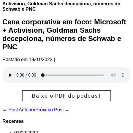
Activision, Goldman Sachs decepciona, números de
Schwab e PNC
Cena corporativa em foco: Microsoft
+ Activision, Goldman Sachs
decepciona, números de Schwab e
PNC
Postado em
19/01/2022
|
Baixe o PDF do podcast
Navegação
← Post Anterior
Próximo Post →
de
post
Recentes
01/02/2022