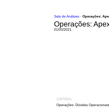
Ir
Sala de Análises
-
Operações: Ape
para
Operações: Apex
o
conteúdo
01/03/2021
12/07/2021
Operações: Dúvidas Operacionai