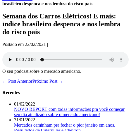
brasileiro despenca e nos lembra do risco país
Semana dos Carros Elétricos! E mais:
índice brasileiro despenca e nos lembra
do risco país
Postado em
22/02/2021
|
O seu podcast sobre o mercado americano.
Navegação
← Post Anterior
Próximo Post →
de
post
Recentes
01/02/2022
NOVO REPORT com todas informações pra você começar
seu dia atualizado sobre o mercado americano!
31/01/2022
Mercados caminham pra fechar o pior janeiro em anos.
Resultados de Caterpillar e Chevron