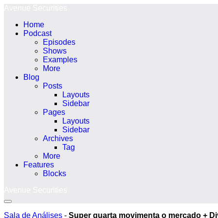
Ir
Avenue Securities
para
Home
o
Podcast
conteúdo
Episodes
Shows
Examples
More
Blog
Posts
Layouts
Sidebar
Pages
Layouts
Sidebar
Archives
Tag
More
Features
Blocks
Avenue Securities
Alternância
menu
Sala de Análises
-
Super quarta movimenta o mercado + Di